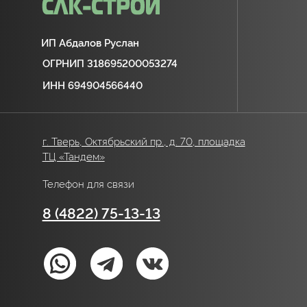
сайта будет преследоваться по закону:
УК РФ Статья 146