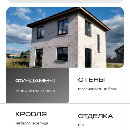
СТЕНЫ
ФУНДАМЕНТ
газосиликатный блок
монолитная плита
КРОВЛЯ
ОТДЕЛКА
металлочерепица
нет
Хочу похожий
Хочу похожий
дом
дом