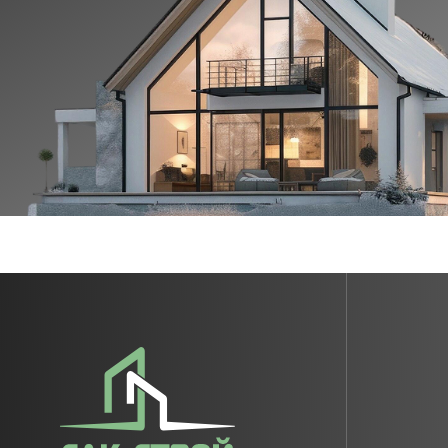
Наш email
info@slk-stroy.ru
Режим работы:
пн-вс: 09:00-18:00
Оставить заявку
Политика конфидециальности
Разработка сайта:
web-spc.com
© Все права защищены. Копирование