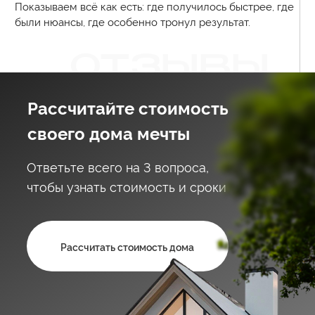
ИП Абдалов Руслан
ОГРНИП 318695200053274
ИНН 694904566440
г. Тверь, Октябрьский пр., д. 70, площадка
ТЦ «Тандем»
Телефон для связи
8 (4822) 75-13-13