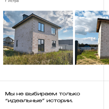
отзывы
Типовые проекты
Рассчитайте стоимость
О компании
Отзыв
своего дома мечты
Ответьте всего на 3 вопроса,
чтобы узнать стоимость и сроки
8 920 186 97 45
Рассчитать стоимость дома
Адрес