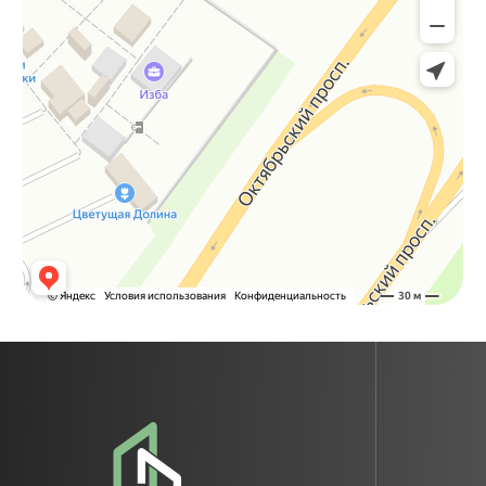
ИП Абдалов Руслан
ОГРНИП 318695200053274
ИНН 694904566440
г. Тверь, Октябрьский пр., д. 70, площадка
ТЦ «Тандем»
Телефон для связи
8 (4822) 75-13-13
Наш email