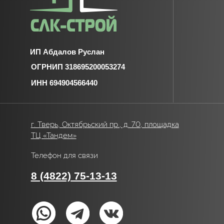
info@slk-stroy.ru
Режим работы:
пн-вс: 09:00-18:00
Оставить заявку
Политика конфидециальности
Разработка сайта:
web-spc.com
© Все права защищены. Копирование
сайта будет преследоваться по закону:
УК РФ Статья 146