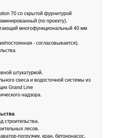
ора.
ва.
ов.
ик, кран, бетононасос,
а.
ЛН
₽