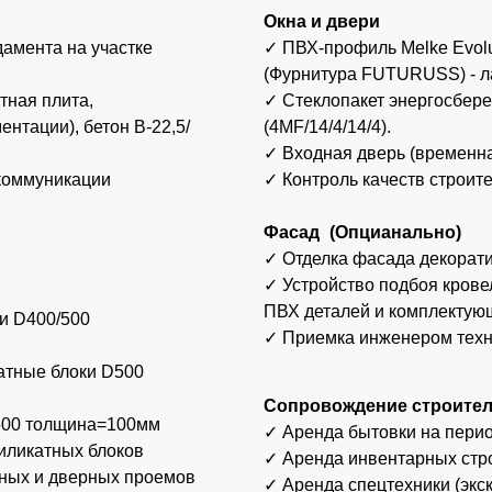
ПВХ деталей и комплектующих Grand Line
/500
✓ Приемка инженером технического надз
блоки D500
Сопровождение строительства
лщина=100мм
✓ Аренда бытовки на период строительст
ных блоков
✓ Аренда инвентарных строительных лес
дверных проемов
✓ Аренда спецтехники (экскаватор-погрузч
В-15/М200
виброплита и т.п.).
✓ Доставка, разгрузка и подъем материал
не менее
от 6,13 М
e с полимерным
2 мес.
и швов),
)