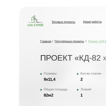
Типовые проекты
Наши работы
О комп
Наши работы
Типовые проекты
О комп
Главная
/
Популярные проекты
/
Проект «КД-82»
ПРОЕКТ «КД-82 »
Размеры
Кол-во спален
9х11,4
2
Общая площадь
Этажей
82м2
1
ОТ 6
Обсудить проект