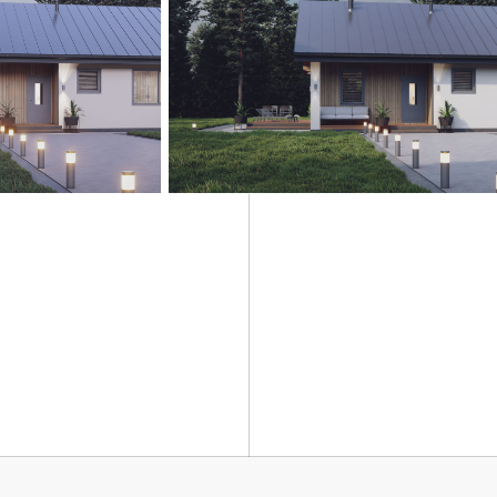
Окна и двери
 на участке
✓ ПВХ-профиль Melke Evolution 70 со ск
(Фурнитура FUTURUSS) - ламинированный
ита,
✓ Стеклопакет энергосберегающий мног
), бетон B-22,5/
(4MF/14/4/14/4).
✓ Входная дверь (временная/постоянная 
икации
✓ Контроль качеств строительства
Фасад (Опцианально)
✓ Отделка фасада декоративной штукатур
✓ Устройство подбоя кровельного свеса и