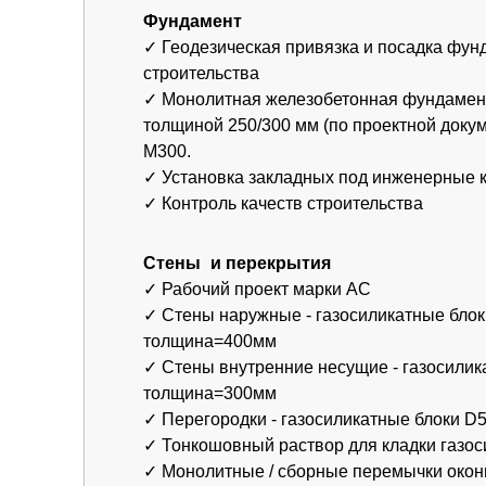
✓ Стены наружные - газосиликатные блоки D400
толщина=400мм
✓ Стены внутренние несущие - газосиликатные 
толщина=300мм
✓ Перегородки - газосиликатные блоки D500 то
✓ Тонкошовный раствор для кладки газосиликат
✓ Монолитные / сборные перемычки оконных и 
✓ Распределительные монолитные пояса бетон 
✓ Контроль качества строительства
Крыша-кровля
✓ Деревянная стропильная система (сечением 
200х50мм), обработанная огне-биосоставом.
✓ Покрытие кровли – металлочерепица Grandlin
покрытием Satin/Металлопрофиль.
✓ Гидро-ветрозащитная мембрана (без проклейк
плотностью не менее 130г/м2
✓ Пароизоляционная пленка(с проклейкой швов