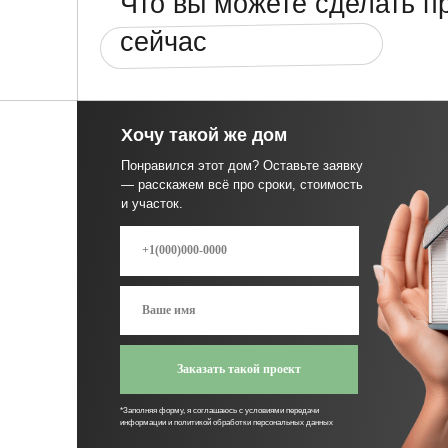
*Заполняя форму, я соглашаюсь с условиями передачи
информации и политикой обработки персональных данных
Проектная
Все строи
документация бесплатно
материалы
Планировки, фасады, расчёты
мы закупаем и 
— вы экономите от 150 000 ₽
под ключ, вы н