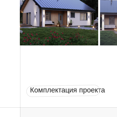
Комплектация проекта
Фундамент
✓ Геодезическая привязка и посадка фундамента
строительства
✓ Монолитная железобетонная фундаментная пл
толщиной 250/300 мм (по проектной документации
М300.
✓ Установка закладных под инженерные коммун
✓ Контроль качеств строительства
Cтены и перекрытия
✓ Рабочий проект марки АС