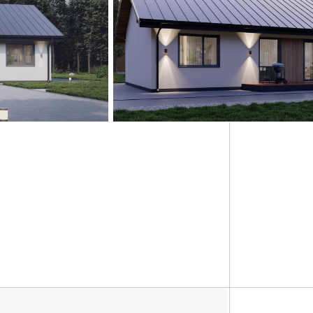
рытой фурнитурой
 (по проекту).
офункциональный 40 мм
- согласовывается).
кой.
 водосточной системы из