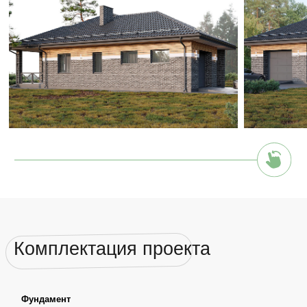
✓ Установка закладных под инженерные коммуникации
✓ Контроль качеств строительства
Cтены и перекрытия
✓ Рабочий проект марки АС
✓ Стены наружние - газосиликатные блоки D400/500
толщина=400мм
✓ Стены внутренние несущие - газосиликатные блоки D500
толщина=300мм
✓ Перегородки - газосиликатные блоки D500 толщина=100мм
✓ Тонкошовный раствор для кладки газосиликатных блоков
✓ Монолитные / сборные перемычки оконных и дверных
проемов
✓ Распределительные монолитные пояса бетон В15 (М200)
✓ Устройство деревянного чердачного перекрытия с
утеплением t=200 мм (над спальной
частью дома)
✓ Контроль качества строительства
Крыша-кровля
✓ Деревянная стропильная система (сечением не менее
200х50мм), обработанная огне-биосоставом.
✓ Покрытие кровли – металлочерепица Grandline с
полимерным покрытием Satin/Металлопрофиль.
✓ Гидро-ветрозащитная мембрана (без проклейки швов),
плотностью не менее 130г/м2
✓ Пароизоляционная пленка(с проклейкой швов)
✓ Комплектующие и крепеж
✓ Контроль качества строительства
Окна и двери
✓ ПВХ-профиль Melke Evolution 70 со скрытой фурнитурой
(Фурнитура FUTURUSS) - ламинированный (по проекту).
✓ Стеклопакет энергосберегающий многофункциональный 40