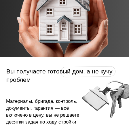
01.
Заявка и первичная консультация
Вы оставляете заявку — мы обсуждаем ваши
пожелания, участок и бюджет. Отвечаем на все
вопросы и предлагаем решения без давления
и навязываний.
02.
Подбор или разработка проекта
Выбираем готовый проект или создаём
индивидуальный под ваш участок и задачи.
Архитектор и инженер подключаются уже на
этом этапе.
03.