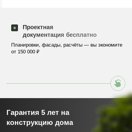
Подписание договора и фиксация сметы
Прозрачный договор: этапы, сроки, стоимость.
Смета фиксируется в рублях, без скрытых
платежей.
04.
Подготовка участка
Выполняем вынос границ, геодезию, завозим
технику. При необходимости — снос старых
построек или выравнивание участка.
05.
Строительство фундамента
Ленточный, свайно-ростверковый или
плитный — выбираем под ваш грунт. Контроль