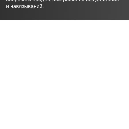
Платить
удобно и понятно
Мы делаем процесс оплаты максимально
простым: без сложных схем, скрытых
условий и лишних документов. Все варианты —
прозрачные, с понятными сроками и этапами.
Помогаем на каждом шаге, чтобы
вы не остались один на один с банком или
бюрократией.
Персональный кредитный менеджер и
бесплатное сопровождение