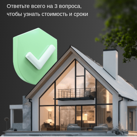
влажности, армирования и гидроизоляции — с
актами и фотоотчётами.
06.
Возведение коробки дома
Стены, перекрытия, крыша — строго по
проекту. Вы получаете фото- и видеоотчёты на
каждом этапе. Возможность приехать и всё
проверить лично.
07.
Инженерные коммуникации
Подводим воду, канализацию, электричество,
отопление. Всё — по СП, с проверкой и
документацией.