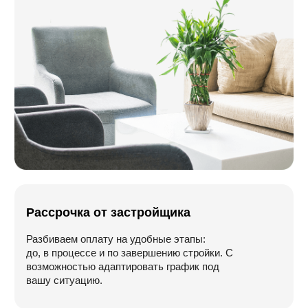
г. Тверь, Октябрьский пр., д. 70, площадка
ТЦ «Тандем»
Телефон для связи
8 (4822) 75-13-13
Наш email
info@slk-stroy.ru
Режим работы:
пн-вс: 09:00-18:00
Оставить заявку
Политика конфидециальности