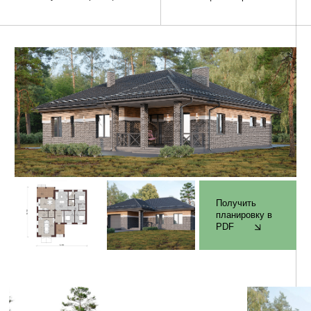
Комплектация проекта
Фундамент
✓ Геодезическая привязка и посадка фундамента на
участке строительства
✓ Монолитная железобетонная фундаментная плита,
толщиной 250/300 мм (по проектной документации),
бетон B-22,5/М300.