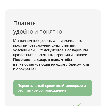
ИП Абдалов Руслан
ОГРНИП 318695200053274
ИНН 694904566440