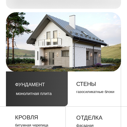
СТЕНЫ
ФУНДАМЕНТ
газосиликатные блоки
монолитная плита
КРОВЛЯ
ОТДЕЛКА
битумная черепица
фасадная
Получить
Получить
планировку в
планировку в
PDF
PDF