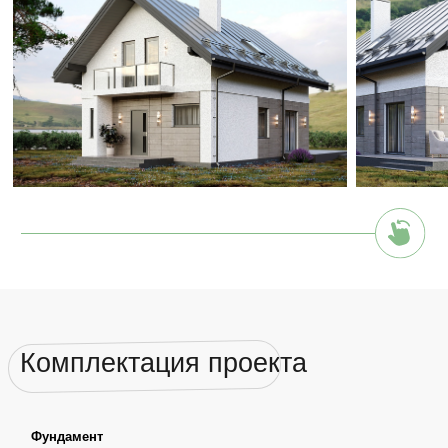
✓ Установка закладных под инженерные коммуникации
✓ Контроль качеств строительства
Cтены и перекрытия
✓ Рабочий проект марки АС
✓ Стены наружние - газосиликатные блоки D400/500
толщина=400мм
✓ Стены внутренние несущие - газосиликатные блоки D500
толщина=300мм
✓ Перегородки - газосиликатные блоки D500 толщина=100мм
✓ Тонкошовный раствор для кладки газосиликатных блоков
✓ Монолитные / сборные перемычки оконных и дверных
проемов
✓ Распределительные монолитные пояса бетон В15 (М200)
✓ Межэтажное перекрытие из сборных пустотных ж/б плит
несущей способностью 800 кг/м2
✓ Контроль качества строительства
Крыша-кровля
✓ Деревянная стропильная система (сечением не менее
200х50мм), обработанная огне-биосоставом.
✓ Покрытие кровли – металлочерепица Grandline с
полимерным покрытием Satin/Металлопрофиль.
✓ Гидро-ветрозащитная мембрана (без проклейки швов),
плотностью не менее 130г/м2
✓ Пароизоляционная пленка(с проклейкой швов)
✓ Комплектующие и крепеж
✓ Контроль качества строительства
Окна и двери
✓ ПВХ-профиль Melke Evolution 70 со скрытой фурнитурой
(Фурнитура FUTURUSS) - ламинированный (по проекту).
✓ Стеклопакет энергосберегающий многофункциональный 40
мм (4MF/14/4/14/4).