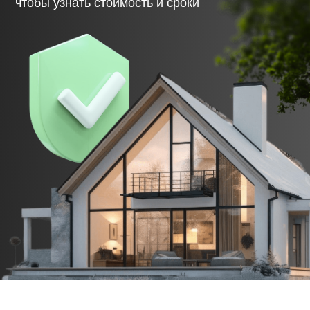
актами и фотоотчётами.
06.
Возведение коробки дома
Стены, перекрытия, крыша — строго по
проекту. Вы получаете фото- и видеоотчёты на
каждом этапе. Возможность приехать и всё
проверить лично.
07.
Инженерные коммуникации
Подводим воду, канализацию, электричество,
отопление. Всё — по СП, с проверкой и
документацией.