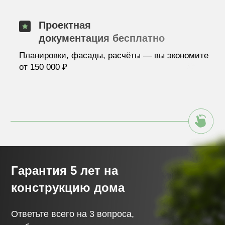
Подписание договора и фиксация сметы
Прозрачный договор: этапы, сроки, стоимость.
Смета фиксируется в рублях, без скрытых
платежей.
04.
Подготовка участка
Выполняем вынос границ, геодезию, завозим
технику. При необходимости — снос старых
построек или выравнивание участка.
05.
Строительство фундамента
Ленточный, свайно-ростверковый или
плитный — выбираем под ваш грунт. Контроль
влажности, армирования и гидроизоляции — с