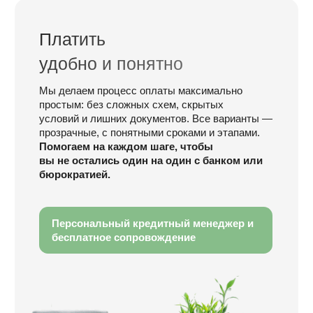
ИП Абдалов Руслан
ОГРНИП 318695200053274
ИНН 694904566440
г. Тверь, Октябрьский пр., д. 70, площадка
ТЦ «Тандем»