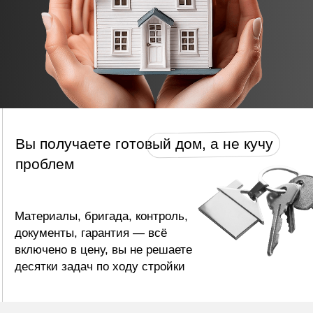
Заявка и первичная консультация
Вы оставляете заявку — мы обсуждаем ваши
пожелания, участок и бюджет. Отвечаем на все
вопросы и предлагаем решения без давления
и навязываний.
02.
Подбор или разработка проекта
Выбираем готовый проект или создаём
индивидуальный под ваш участок и задачи.
Архитектор и инженер подключаются уже на
этом этапе.
03.