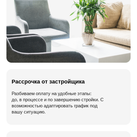
Телефон для связи
8 (4822) 75-13-13
Наш email
info@slk-stroy.ru
Режим работы:
пн-вс: 09:00-18:00
Оставить заявку
Политика конфидециальности