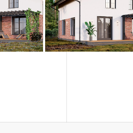
Окна и двери
 на участке
✓ ПВХ-профиль Melke Evolution 70 со ск
(Фурнитура FUTURUSS) - ламинированный
ита,
✓ Стеклопакет энергосберегающий мног
), бетон B-22,5/
(4MF/14/4/14/4).
✓ Входная дверь (временная/постоянная 
никации
✓ Контроль качеств строительства
Фасад (Опционально)
✓ Отделка фасада декоративной штукатур