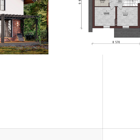
рытой фурнитурой
 (по проекту).
офункциональный 40 мм
- согласовывается).
кой.