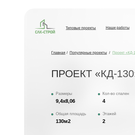
Типовые проекты
Наши работы
О комп
Наши работы
Типовые проекты
О комп
Главная
/
Популярные проекты
/
Проект «КД-130»
ПРОЕКТ «КД-130»
Размеры
Кол-во спален
9,4х8,06
4
Общая площадь
Этажей
130м2
2
ОТ 8
Обсудить проект