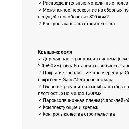
плотностью не менее 130г/м2
✓ Пароизоляционная пленка(с проклейкой швов
✓ Комплектующие и крепеж
✓ Контроль качества строительства
Что вы можете сделать прям
сейчас
Хочу такой же дом
Понравился этот дом? Оставьте заявку
— расскажем всё про сроки, стоимость
и участок.