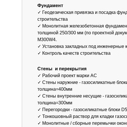
✓ Стены наружние - газосиликатные блоки D400
толщина=400мм
✓ Стены внутренние несущие - газосиликатные 
толщина=300мм
✓ Перегородки - газосиликатные блоки D500 то
✓ Тонкошовный раствор для кладки газосиликат
✓ Монолитные / сборные перемычки оконных и 
✓ Распределительные монолитные пояса бетон 
✓ Межэтажное перекрытие из сборных пустотных
несущей способностью 800 кг/м2
✓ Контроль качества строительства
Крыша-кровля
✓ Деревянная стропильная система (сечением н
200х50мм), обработанная огне-биосоставом.
✓ Покрытие кровли – металлочерепица Grandlin
покрытием Satin/Металлопрофиль.
✓ Гидро-ветрозащитная мембрана (без проклейк