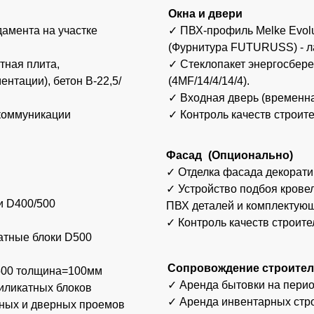
✓ Устройство подбоя кровельного свеса и
/500
ПВХ деталей и комплектующих Grand Line
✓ Контроль качеств строительства
блоки D500
Сопровождение строительства
лщина=100мм
✓ Аренда бытовки на период строительст
ных блоков
✓ Аренда инвентарных строительных лес
дверных проемов
✓ Аренда спецтехники (экскаватор-погрузч
В15 (М200)
виброплита и т.п.).
 ж/б плит
✓ Доставка, разгрузка и подъем материал
от 8,04 М
е менее
3 мес.
e с полимерным
и швов),