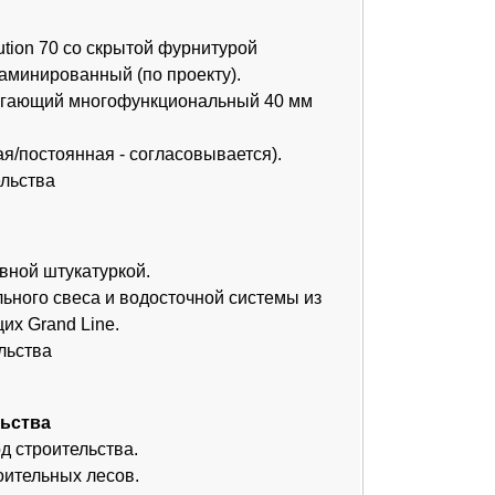
 водосточной системы из
.
ва.
ов.
ик, кран, бетононасос,
а.
ЛН
₽