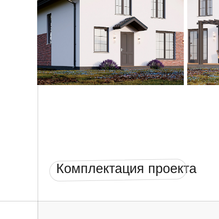
Комплектация проекта
Фундамент
✓ Геодезическая привязка и посадка фундамента
строительства
✓ Монолитная железобетонная фундаментная пл
толщиной 250/300 мм (по проектной документации
М300W4.
✓ Установка закладных под инженерные комму
✓ Контроль качеств строительства
Cтены и перекрытия
✓ Рабочий проект марки АС