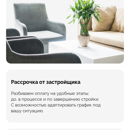
Телефон для связи
8 (4822) 75-13-13
Наш email
info@slk-stroy.ru
Режим работы:
пн-вс: 09:00-18:00
Оставить заявку
Политика конфидециальности