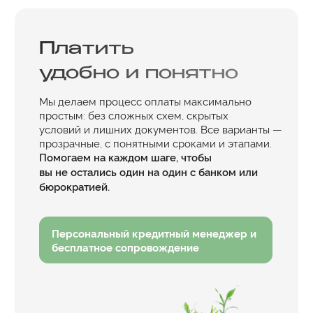
ИП Абдалов Руслан
ОГРНИП 318695200053274
ИНН 694904566440
г. Тверь, Октябрьский пр., д. 70, площадка
ТЦ «Тандем»