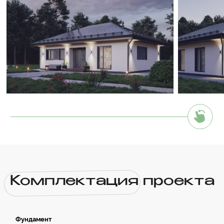
✓ Установка закладных под инженерные
коммуникации
✓ Контроль качеств строительства
Cтены и перекрытия
✓ Рабочий проект марки АС
✓ Стены наружние - газосиликатные блоки D400/500
толщина=400мм
✓ Стены внутренние несущие - газосиликатные блоки
D500 толщина=300мм
✓ Перегородки - газосиликатные блоки D500
толщина=100мм
✓ Тонкошовный раствор для кладки газосиликатных
блоков
✓ Монолитные / сборные перемычки оконных и дверных
проемов
✓ Распределительные монолитные пояса бетон В15
(М200)
✓ Контроль качества строительства
Крыша-кровля
✓ Деревянная стропильная система (сечением не менее
200х50мм), обработанная огне-биосоставом.
✓ Покрытие кровли – металлочерепица Grandline с
полимерным покрытием Satin/Металлопрофиль.
✓ Гидро-ветрозащитная мембрана (без проклейки швов),
плотностью не менее 130г/м2
✓ Пароизоляционная пленка(с проклейкой швов)
✓ Комплектующие и крепеж
✓ Контроль качества строительства
Окна и двери
✓ ПВХ-профиль Melke Evolution 70 со скрытой фурнитурой
(Фурнитура FUTURUSS) - ламинированный (по проекту).
✓ Стеклопакет энергосберегающий
многофункциональный 40 мм (4MF/14/4/14/4).
✓ Входная дверь (временная/постоянная -
согласовывается).