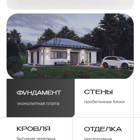
СТЕНЫ
ФУНДАМЕНТ
газобетонные блоки
монолитная плита
КРОВЛЯ
ОТДЕЛКА
битумная черепица
декоративная
штукатурка
Получить
Получить
планировку
планировку
в PDF
в PDF