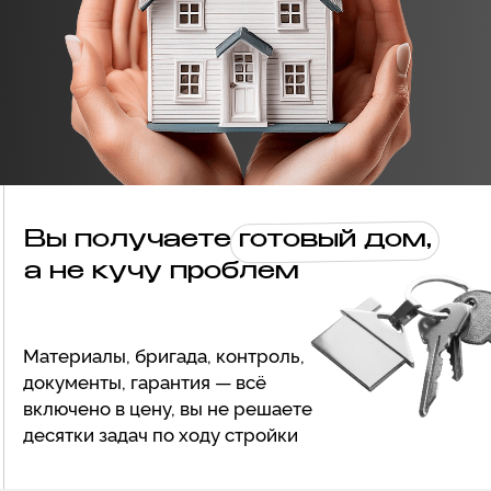
01.
Заявка и первичная консультация
Вы оставляете заявку — мы обсуждаем ваши
пожелания, участок и бюджет. Отвечаем
на все вопросы и предлагаем решения без
давления и навязываний.
02.
Подбор или разработка проекта
Выбираем готовый проект или создаём
индивидуальный под ваш участок и задачи.
Архитектор и инженер подключаются уже на
этом этапе.
03.