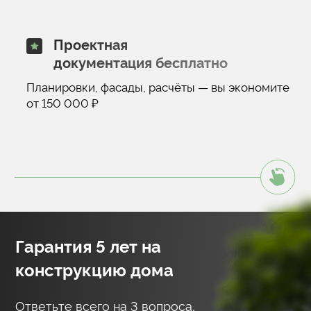
Подписание договора и фиксация сметы
Прозрачный договор: этапы, сроки,
стоимость. Смета фиксируется в рублях, без
скрытых платежей.
04.
Подготовка участка
Выполняем вынос границ, геодезию, завозим
технику. При необходимости — снос старых
построек или выравнивание участка.
05.
Строительство фундамента
Ленточный, свайно-ростверковый или
плитный — выбираем под ваш грунт.
Контроль влажности, армирования и