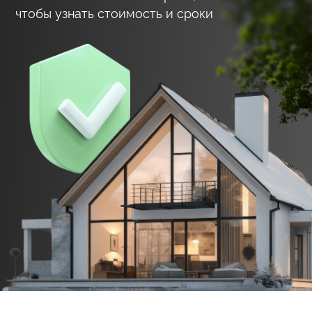
гидроизоляции — с актами и фотоотчётами.
06.
Возведение коробки дома
Стены, перекрытия, крыша — строго по
проекту. Вы получаете фото- и видеоотчёты
на каждом этапе. Возможность приехать и
всё проверить лично.
07.
Инженерные коммуникации
Подводим воду, канализацию, электричество,
отопление. Всё — по СП, с проверкой и
документацией.