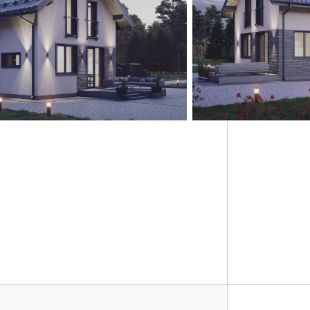
рытой фурнитурой
 (по проекту).
офункциональный 40
- согласовывается).
кой.