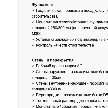
✓ Рабочий проект марки АС
✓ Стены наружние - газосиликатные блоки D400
толщина=400мм
✓ Стены внутренние несущие - газосиликатные 
толщина=300мм
✓ Перегородки - газосиликатные блоки D500 то
✓ Тонкошовный раствор для кладки газосиликат
✓ Монолитные / сборные перемычки оконных и 
✓ Распределительные монолитные пояса бетон 
✓ Межэтажное перекрытие из сборных пустотных
несущей способностью 800 кг/м2
✓ Контроль качества строительства
Крыша-кровля
✓ Деревянная стропильная система (сечением н
200х50мм), обработанная огне-биосоставом.
✓ Покрытие кровли – металлочерепица Grandlin
покрытием Satin/Металлопрофиль.
✓ Гидро-ветрозащитная мембрана (без проклейк