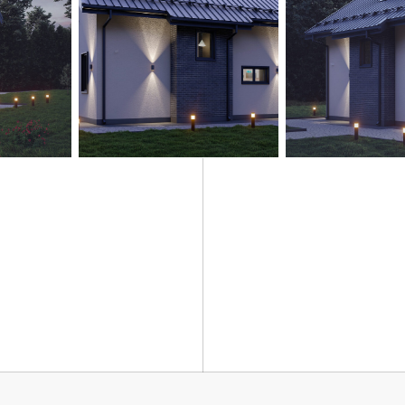
Окна и двери
 на участке
✓ ПВХ-профиль Melke Evolution 70 со ск
(Фурнитура FUTURUSS) - ламинированный
ита,
✓ Стеклопакет энергосберегающий мног
), бетон B-22,5/
мм (4MF/14/4/14/4).
✓ Входная дверь (временная/постоянная 
икации
✓ Контроль качеств строительства
Фасад (Опционально)
✓ Отделка фасада декоративной штукатур