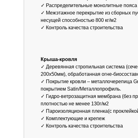
плотностью не менее 130г/м2
✓ Пароизоляционная пленка(с проклейкой швов
✓ Комплектующие и крепеж
✓ Контроль качества строительства
Что вы можете сделать прям
сейчас
Хочу такой же дом
Понравился этот дом? Оставьте заявку
— расскажем всё про сроки, стоимость
и участок.