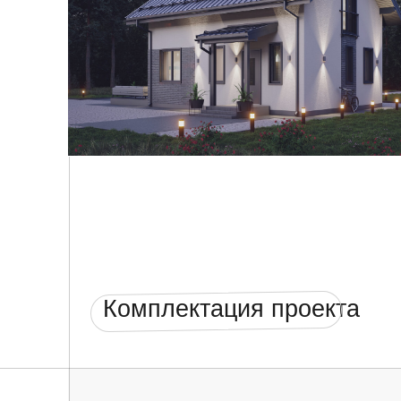
Комплектация проекта
Фундамент
✓ Геодезическая привязка и посадка фундамента
строительства
✓ Монолитная железобетонная фундаментная пл
толщиной 250/300 мм (по проектной документации
М300.
✓ Установка закладных под инженерные коммун
✓ Контроль качеств строительства
Cтены и перекрытия