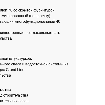
 водосточной системы из
.
ва.
ов.
ик, кран, бетононасос,
а.
ЛН
₽