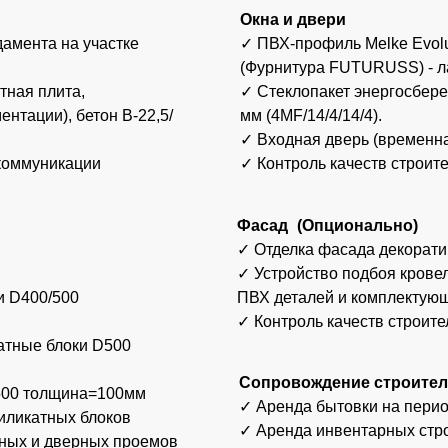
✓ Устройство подбоя кровельного свеса и
ПВХ деталей и комплектующих Grand Line
/500
✓ Контроль качеств строительства
блоки D500
Сопровождение строительства
лщина=100мм
✓ Аренда бытовки на период строительст
ных блоков
✓ Аренда инвентарных строительных лес
дверных проемов
✓ Аренда спецтехники (экскаватор-погрузч
В15 (М200)
виброплита и т.п.).
 ж/б плит
✓ Доставка, разгрузка и подъем материал
от 7,11 М
3 мес.
е менее
e с полимерным
и швов),