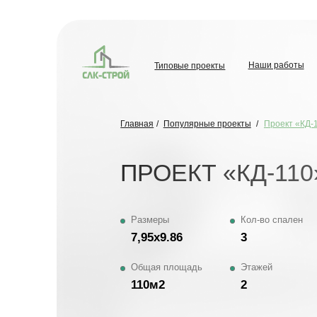
Типовые проекты
Наши работы
О комп
Наши работы
Типовые проекты
О комп
Главная
/
Популярные проекты
/
Проект «КД-110»
ПРОЕКТ «КД-110»
Размеры
Кол-во спален
7,95х9.86
3
Общая площадь
Этажей
110м2
2
ОТ 7
Обсудить проект